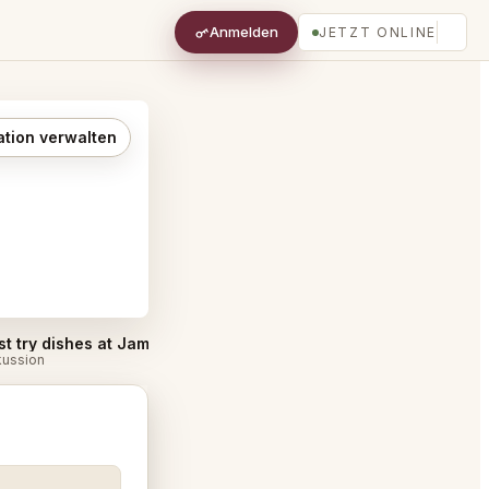
Anmelden
JETZT ONLINE
ation verwalten
Must try dishes at Jamavar London
Best Tables in Jamavar London
#
kussion
Diskussion