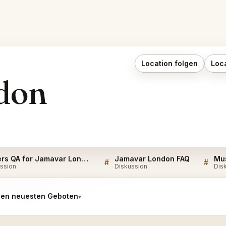
Location folgen
Loc
don
Sellers QA for Jamavar London
Jamavar London FAQ
#
#
ssion
Diskussion
Dis
den neuesten Geboten
▾