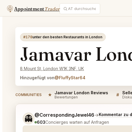
Appointment
Trader
#178
unter den besten Restaurants in London
Jamavar Lon
8 Mount St, London W1K 3NF, UK
Hinzugefügt von
@FluffyStar64
Jamavar London Reviews
★
#
COMMUNITIES
Bewertungen
Disku
Sag mir noch etwas genauer, was du möchtest.
@CorrespondingJewel46
→
Kommentar zu 
👻
603
Concierges warten auf Anfragen