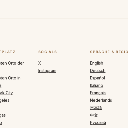
TPLATZ
SOCIALS
SPRACHE & REGI
sten Orte der
X
English
Instagram
Deutsch
ten Orte in
Español
a
Italiano
rk City
Français
geles
Nederlands
日本語
gas
中文
o
Русский