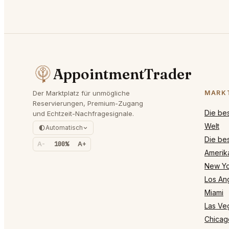
AppointmentTrader
Der Marktplatz für unmögliche
MARK
Reservierungen, Premium-Zugang
Die be
und Echtzeit-Nachfragesignale.
Welt
Automatisch
Die bes
A-
100%
A+
Amerik
New Yo
Los An
Miami
Las Ve
Chicag