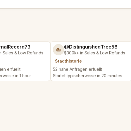
nalRecord73
@DistinguishedTree58
🏝️
n Sales & Low Refunds
$300k+ in Sales & Low Refunds
Stadthistorie
en erfuellt
52 nahe Anfragen erfuellt
erweise in 1 hour
Startet typischerweise in 20 minutes