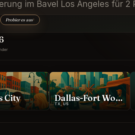
ierung im Bavel Los Angeles für 2
Probier es aus
↑
6
nder
 City
Dallas-Fort Worth
TX, US