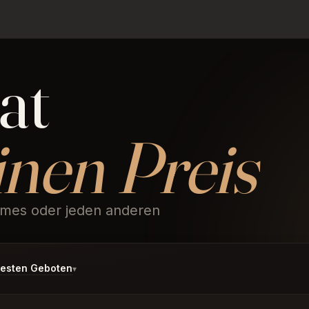
at
einen Preis
imes oder jeden anderen
t.
esten Geboten
▾