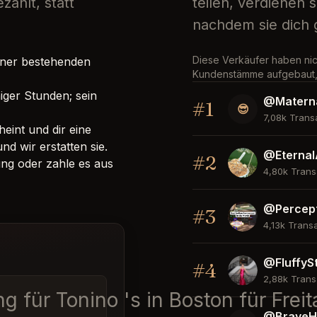
ahlt, statt
teilen, verdienen 
nachdem sie dich 
Diese Verkäufer haben nic
einer bestehenden
Kundenstämme aufgebaut, 
iger Stunden; sein
@Matern
#1
😎
7,08k Trans
eint und dir eine
d wir erstatten sie.
@Eternal
#2
ng oder zahle es aus
4,80k Trans
@Percep
#3
4,13k Trans
t.
@FluffyS
#4
2,88k Trans
g für Tonino 's in Boston für Frei
@BraveH