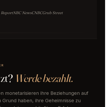
 Report
NBC News
CNBC
Grub Street
ER
tzt?
Werde bezahlt.
en monetarisieren ihre Beziehungen auf
en Grund haben, ihre Geheimnisse zu