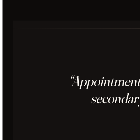
“AppointmentT
secondary