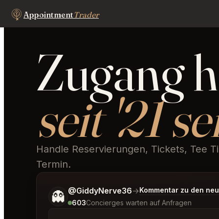
Appointment
Trader
Zugang h
seit '21 s
Handle Reservierungen, Tickets, Tee T
Termin.
Sag mir noch etwas genauer, was du möchtes
@GiddyNerve36
→
Kommentar zu den neu
👻
603
Concierges warten auf Anfragen