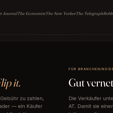
t Journal
The Economist
The New Yorker
The Telegraph
Robb
FÜR BRANCHENINSID
lip it.
Gut verne
-Gebühr zu zahlen,
Die Verkäufer unt
ader — ein Käufer
AT. Damit sie ein