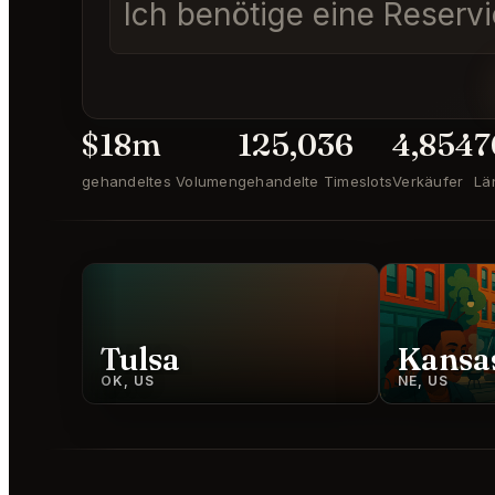
Ich benötige eine Reserv
$18m
125,036
4,854
7
gehandeltes Volumen
gehandelte Timeslots
Verkäufer
Lä
Tulsa
Kansas
OK, US
NE, US