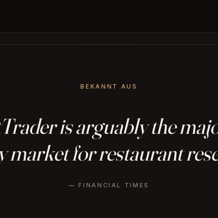
BEKANNT AUS
rader is arguably the major
 market for restaurant rese
— FINANCIAL TIMES