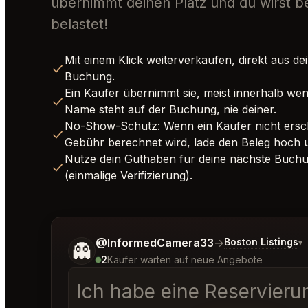
übernimmt deinen Platz und du wirst bez
belastet!
Mit einem Klick weiterverkaufen, direkt aus d
Buchung.
Ein Käufer übernimmt sie, meist innerhalb wen
Name steht auf der Buchung, nie deiner.
No-Show-Schutz: Wenn ein Käufer nicht ersch
Gebühr berechnet wird, lade den Beleg hoch un
Nutze dein Guthaben für deine nächste Buchu
(einmalige Verifizierung).
Sag mir noch etwas genauer, was du möchtes
@InformedCamera33
→
Boston Listings
▾
👻
2
Käufer warten auf neue Angebote
Ich habe eine Reservierun