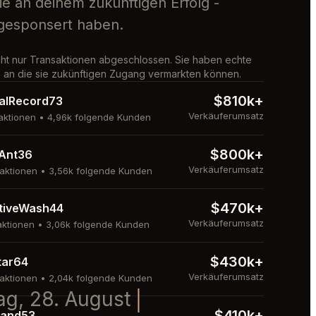
sie an deinem zukünftigen Erfolg -
gesponsert haben.
ht nur Transaktionen abgeschlossen. Sie haben echte
an die sie zukünftigen Zugang vermarkten können.
$810k+
alRecord73
Verkäuferumsatz
aktionen • 4,96k folgende Kunden
$800k+
Ant36
Verkäuferumsatz
aktionen • 3,56k folgende Kunden
$470k+
tiveWash44
Verkäuferumsatz
aktionen • 3,06k folgende Kunden
$430k+
tar64
Verkäuferumsatz
aktionen • 2,04k folgende Kunden
tag, 28. August
│
$410k+
and53