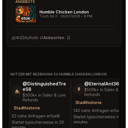
ANGEBOTE
Humble Chicken London
Tisch für 2
- 06/27/2026 - 9 PM
692€
22
Aufrufe
Antworten
Lesezeichen
NUTZER MIT BEZIEHUNG ZU HUMBLE CHICKEN LONDON
@DistinguishedTre
@EternalAnt36
e58
🍦
$500k+ in Sales & Low
🏝️
Refunds
$300k+ in Sales & Low
Refunds
Stadthistorie
Stadthistorie
140 nahe Anfragen erfuellt
52 nahe Anfragen erfuellt
Startet typischerweise in 5
minutes
Startet typischerweise in 20
minutes