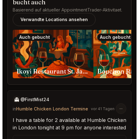
bucht auch
Basierend auf aktueller AppointmentTrader-Aktivitaet.
Verwandte Locations ansehen
Auch gebucht
Auch gebucht
Ikoyi Restaurant St. James's London
👻
@FirstMist24
in
Humble Chicken London Termine
vor 41 Tagen
I have a table for 2 available at Humble Chicken
in London tonight at 9 pm for anyone interested