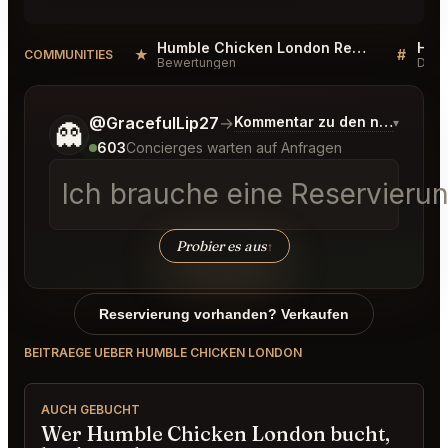
Humble Chicken London Reviews
★
#
COMMUNITIES
Bewertungen
Disk
Sag mir noch etwas genauer, was du möchtest.
@GracefulLip27
→
Kommentar zu den neuesten 
▾
👻
603
Concierges warten auf Anfragen
Ich brauche eine Reservieru
Probier es aus
↑
Reservierung vorhanden? Verkaufen
BEITRAEGE UEBER HUMBLE CHICKEN LONDON
AUCH GEBUCHT
Wer Humble Chicken London bucht,