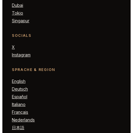
Dubai
Tokio
Singapur
SOCIALS
X
Instagram
SPRACHE & REGION
English
Deutsch
Español
Italiano
Français
Nederlands
日本語