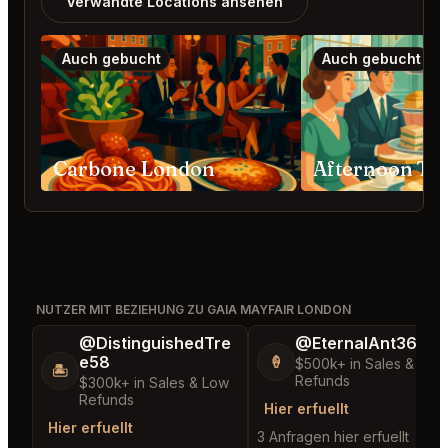
Verwandte Locations ansehen
Auch gebucht
Auch gebucht
Carbone London
NUTZER MIT BEZIEHUNG ZU GAIA MAYFAIR LONDON
@DistinguishedTre
@EternalAnt36
e58
🍦
$500k+ in Sales & Low
🏝️
Refunds
$300k+ in Sales & Low
Refunds
Hier erfuellt
Hier erfuellt
3 Anfragen hier erfuellt