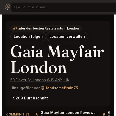
#7
unter den besten Restaurants in London
Location folgen
Location verwalten
Gaia Mayfair
London
50 Dover St, London W1S 4NY, UK
Hinzugefügt von
@HandsomeBrain75
$269 Durchschnitt
Gaia Mayfair London Reviews
Gaia
★
#
COMMUNITIES