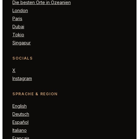
Die besten Orte in Ozeanien
London
Paris
Dubai
Tokio
Singapur
SOCIALS
X
Instagram
SPRACHE & REGION
English
Deutsch
Español
Italiano
Français