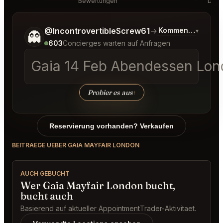
Bewertungen
Disk
Sag mir noch etwas genauer, was du möchtest.
@IncontrovertibleScrew61
→
Kommentar zu den
▾
👻
603
Concierges warten auf Anfragen
Gaia 14 Feb Abendessen Lon
Probier es aus
↑
Reservierung vorhanden? Verkaufen
BEITRAEGE UEBER GAIA MAYFAIR LONDON
AUCH GEBUCHT
Wer Gaia Mayfair London bucht,
bucht auch
Basierend auf aktueller AppointmentTrader-Aktivitaet.