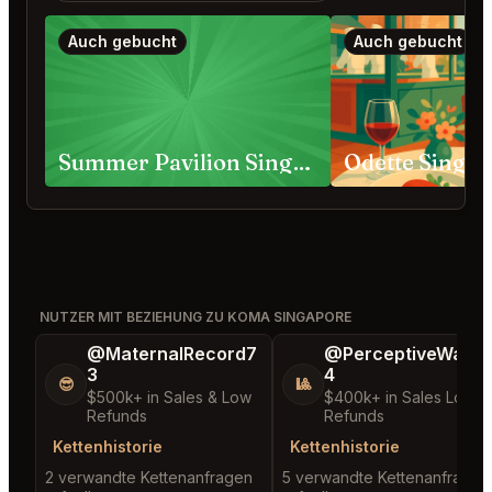
Auch gebucht
Auch gebucht
Summer Pavilion Singapore
Odette Singa
NUTZER MIT BEZIEHUNG ZU KOMA SINGAPORE
@MaternalRecord7
@PerceptiveWash
3
4
😎
🎱
$500k+ in Sales & Low
$400k+ in Sales Low
Refunds
Refunds
Kettenhistorie
Kettenhistorie
2 verwandte Kettenanfragen
5 verwandte Kettenanfragen