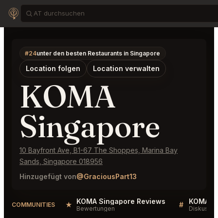
#24
unter den besten Restaurants in Singapore
Location folgen
Location verwalten
KOMA
Singapore
10 Bayfront Ave, B1-67 The Shoppes, Marina Bay
Sands, Singapore 018956
Hinzugefügt von
@GraciousPart13
KOMA Singapore Reviews
KOMA Si
★
#
COMMUNITIES
Bewertungen
Diskussio