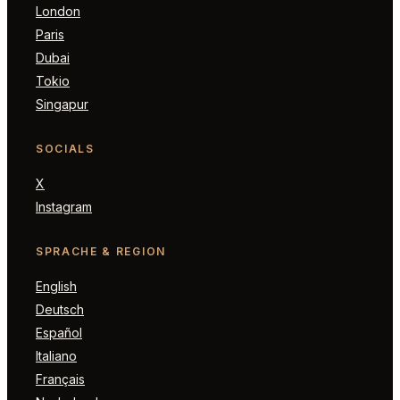
London
Paris
Dubai
Tokio
Singapur
SOCIALS
X
Instagram
SPRACHE & REGION
English
Deutsch
Español
Italiano
Français