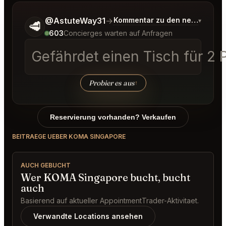
Sag mir noch etwas genauer, was du möchtest.
@AstuteWay31
→
Kommentar zu den neuesten G
▾
🥩
603
Concierges warten auf Anfragen
Gefährdet einen Tisch für 2 
Probier es aus
↑
Reservierung vorhanden? Verkaufen
BEITRAEGE UEBER KOMA SINGAPORE
AUCH GEBUCHT
Wer KOMA Singapore bucht, bucht
auch
Basierend auf aktueller AppointmentTrader-Aktivitaet.
Verwandte Locations ansehen