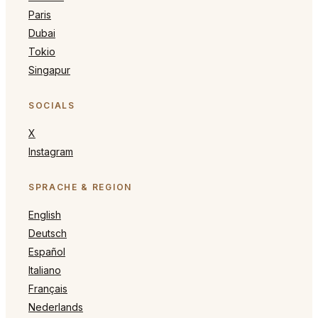
Paris
Dubai
Tokio
Singapur
SOCIALS
X
Instagram
SPRACHE & REGION
English
Deutsch
Español
Italiano
Français
Nederlands