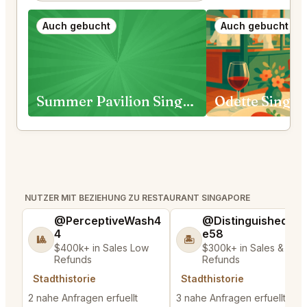
Auch gebucht
Auch gebucht
Summer Pavilion Singapore
Odette Singa
NUTZER MIT BEZIEHUNG ZU RESTAURANT SINGAPORE
@PerceptiveWash4
@DistinguishedTre
4
e58
🎱
🏝️
$400k+ in Sales Low
$300k+ in Sales & Low
Refunds
Refunds
Stadthistorie
Stadthistorie
2 nahe Anfragen erfuellt
3 nahe Anfragen erfuellt