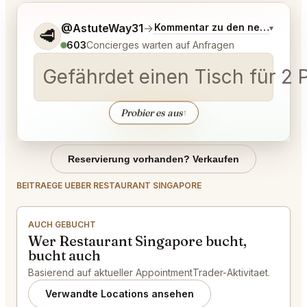
Sag mir noch etwas genauer, was du möchtest.
@AstuteWay31
→
Kommentar zu den neuesten G
▾
🥩
603
Concierges warten auf Anfragen
Gefährdet einen Tisch für 2 
Probier es aus
↑
Reservierung vorhanden? Verkaufen
BEITRAEGE UEBER RESTAURANT SINGAPORE
AUCH GEBUCHT
Wer Restaurant Singapore bucht,
bucht auch
Basierend auf aktueller AppointmentTrader-Aktivitaet.
Verwandte Locations ansehen