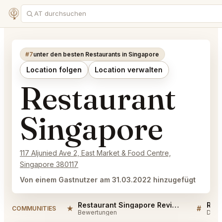
#7
unter den besten Restaurants in Singapore
Location folgen
Location verwalten
Restaurant
Singapore
117 Aljunied Ave 2, East Market & Food Centre,
Singapore 380117
Von einem Gastnutzer am 31.03.2022 hinzugefügt
Restaurant Singapore Reviews
Rest
★
#
COMMUNITIES
Bewertungen
Disk