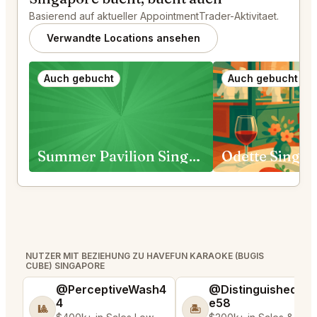
Basierend auf aktueller AppointmentTrader-Aktivitaet.
Verwandte Locations ansehen
Auch gebucht
Auch gebucht
Summer Pavilion Singapore
Odette Singa
NUTZER MIT BEZIEHUNG ZU HAVEFUN KARAOKE (BUGIS
CUBE) SINGAPORE
@PerceptiveWash4
@DistinguishedTre
4
e58
🎱
🏝️