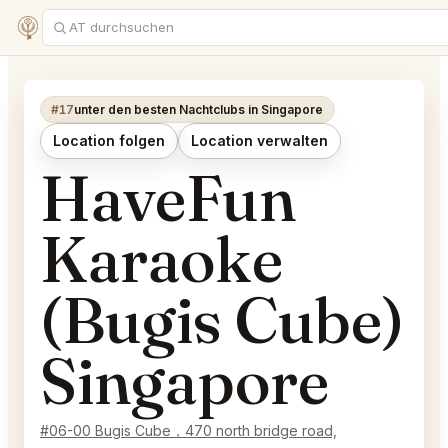
#17
unter den besten Nachtclubs in Singapore
Location folgen
Location verwalten
HaveFun
Karaoke
(Bugis Cube)
Singapore
#06-00 Bugis Cube，470 north bridge road,