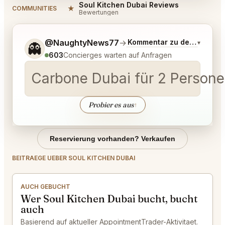
Soul Kitchen Dubai Reviews
★
COMMUNITIES
Bewertungen
Sag mir noch etwas genauer, was du möchtest.
@NaughtyNews77
→
Kommentar zu den neuest
▾
👻
603
Concierges warten auf Anfragen
Carbone Dubai für 2 Person
Probier es aus
↑
Reservierung vorhanden? Verkaufen
BEITRAEGE UEBER SOUL KITCHEN DUBAI
AUCH GEBUCHT
Wer Soul Kitchen Dubai bucht, bucht
auch
Basierend auf aktueller AppointmentTrader-Aktivitaet.