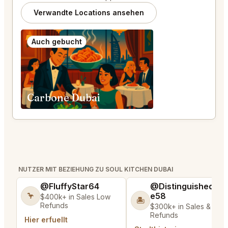
Verwandte Locations ansehen
Auch gebucht
Carbone Dubai
NUTZER MIT BEZIEHUNG ZU SOUL KITCHEN DUBAI
@FluffyStar64
@DistinguishedTre
e58
🦩
$400k+ in Sales Low
🏝️
Refunds
$300k+ in Sales & Low
Refunds
Hier erfuellt