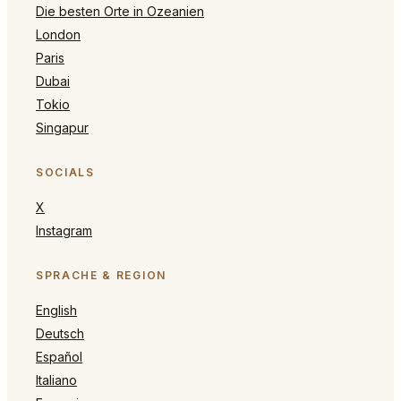
Die besten Orte in Ozeanien
London
Paris
Dubai
Tokio
Singapur
SOCIALS
X
Instagram
SPRACHE & REGION
English
Deutsch
Español
Italiano