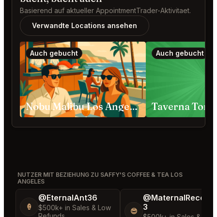
Basierend auf aktueller AppointmentTrader-Aktivitaet.
Verwandte Locations ansehen
Auch gebucht
Auch gebucht
Nobu Malibu Los Angeles
Taverna Tony
NUTZER MIT BEZIEHUNG ZU SAFFY'S COFFEE & TEA LOS
ANGELES
@EternalAnt36
@MaternalRecord
3
🍦
$500k+ in Sales & Low
😎
Refunds
$500k+ in Sales & Low