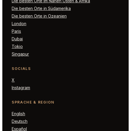
Die besten Orte im Nahen Osten & Afrika
Die besten Orte in Südamerika
Die besten Orte in Ozeanien
London
Paris
Dubai
Tokio
Singapur
SOCIALS
X
Instagram
SPRACHE & REGION
English
Deutsch
Español