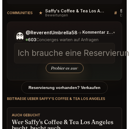
Saffy's Coffee & Tea Los Angeles Reviews
★
#
COMMUNITIES
Bewertungen
Disk
Sag mir noch etwas genauer, was du möchtest.
@ReverentUmbrella58
→
Kommentar zu den neu
▾
👻
603
Concierges warten auf Anfragen
Ich brauche eine Reservieru
Probier es aus
↑
Reservierung vorhanden? Verkaufen
BEITRAEGE UEBER SAFFY'S COFFEE & TEA LOS ANGELES
AUCH GEBUCHT
Wer Saffy's Coffee & Tea Los Angeles
bucht, bucht auch