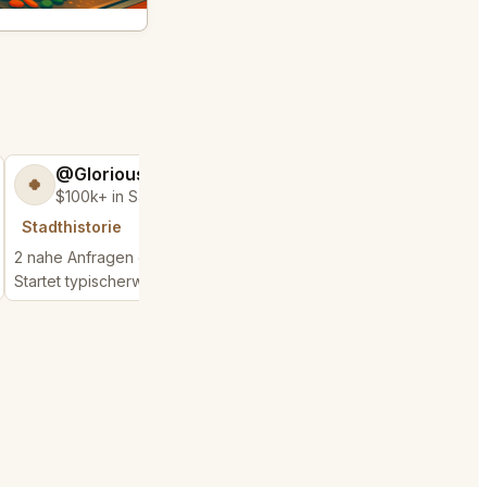
@GloriousSeed75
@ExpensiveKe
🍀
🧌
$100k+ in Sales & Low Refunds
$2,500+ in Sales
Stadthistorie
Stadthistorie
2 nahe Anfragen erfuellt
1 nahe Anfrage erfuellt
Startet typischerweise in 48 seconds
Startet typischerweise 