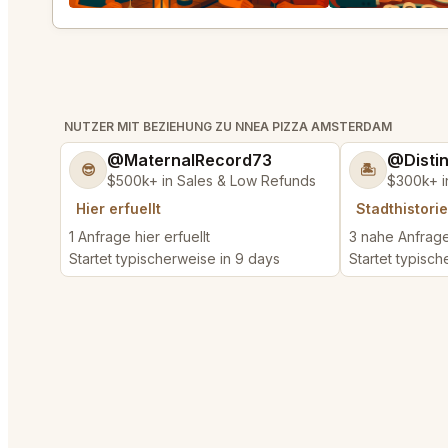
NUTZER MIT BEZIEHUNG ZU NNEA PIZZA AMSTERDAM
@MaternalRecord73
@Disti
😎
🏝️
$500k+ in Sales & Low Refunds
$300k+ i
Hier erfuellt
Stadthistorie
1 Anfrage hier erfuellt
3 nahe Anfrage
Startet typischerweise in 9 days
Startet typisch