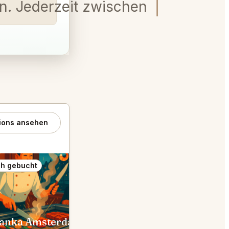
. Jederzeit zwischen 17:30 und 
ions ansehen
h gebucht
Auch gebucht
anka Amsterdam
Toscanini Amsterdam