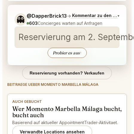
Sag mir noch etwas genauer, was du möchtest.
@DapperBrick13
→
Kommentar zu den neuesten
▾
👻
603
Concierges warten auf Anfragen
Reservierung am 2. Septembe
Probier es aus
↑
Reservierung vorhanden? Verkaufen
BEITRAEGE UEBER MOMENTO MARBELLA MÁLAGA
AUCH GEBUCHT
Wer Momento Marbella Málaga bucht,
bucht auch
Basierend auf aktueller AppointmentTrader-Aktivitaet.
Verwandte Locations ansehen