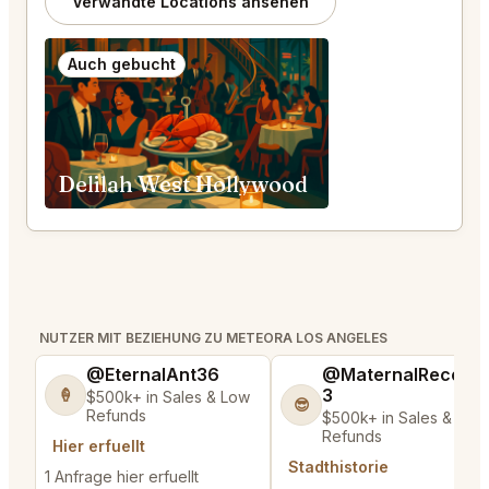
Verwandte Locations ansehen
Auch gebucht
Delilah West Hollywood
NUTZER MIT BEZIEHUNG ZU METEORA LOS ANGELES
@EternalAnt36
@MaternalRecord
3
🍦
$500k+ in Sales & Low
😎
Refunds
$500k+ in Sales & Low
Refunds
Hier erfuellt
Stadthistorie
1 Anfrage hier erfuellt