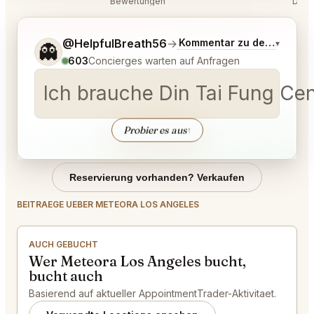
Bewertungen
Disk
Sag mir noch etwas genauer, was du möchtest.
@HelpfulBreath56
→
Kommentar zu den neuest
▾
👻
603
Concierges warten auf Anfragen
Ich brauche Din Tai Fung Cen
Probier es aus
↑
Reservierung vorhanden? Verkaufen
BEITRAEGE UEBER METEORA LOS ANGELES
AUCH GEBUCHT
Wer Meteora Los Angeles bucht,
bucht auch
Basierend auf aktueller AppointmentTrader-Aktivitaet.