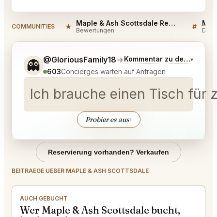
Maple & Ash Scottsdale Reviews
Mapl
★
#
COMMUNITIES
Bewertungen
Disk
Sag mir noch etwas genauer, was du möchtest.
@GloriousFamily18
→
Kommentar zu den neuest
▾
👻
603
Concierges warten auf Anfragen
Ich brauche einen Tisch für
Probier es aus
↑
Reservierung vorhanden? Verkaufen
BEITRAEGE UEBER MAPLE & ASH SCOTTSDALE
AUCH GEBUCHT
Wer Maple & Ash Scottsdale bucht,