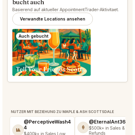
bucht auch
Basierend auf aktueller AppointmentTrader-Aktivitaet.
Verwandte Locations ansehen
Auch gebucht
Tell Your Friends Scottsdale
NUTZER MIT BEZIEHUNG ZU MAPLE & ASH SCOTTSDALE
@PerceptiveWash4
@EternalAnt36
4
🍦
$500k+ in Sales & Low
🎱
Refunds
$400k+ in Sales Low