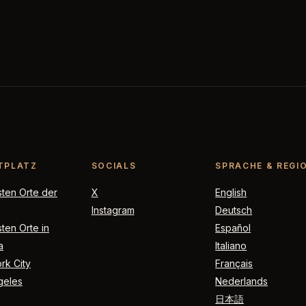
TPLATZ
SOCIALS
SPRACHE & REGI
sten Orte der
X
English
Instagram
Deutsch
ten Orte in
Español
a
Italiano
rk City
Français
geles
Nederlands
日本語