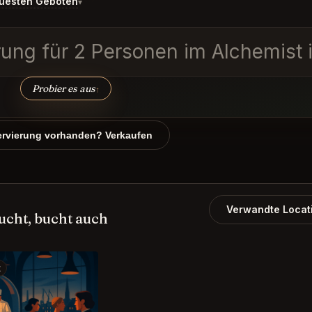
uesten Geboten
▾
rung für 2 Personen im Alchemist 
Probier es aus
↑
rvierung vorhanden? Verkaufen
Verwandte Locat
cht, bucht auch
t