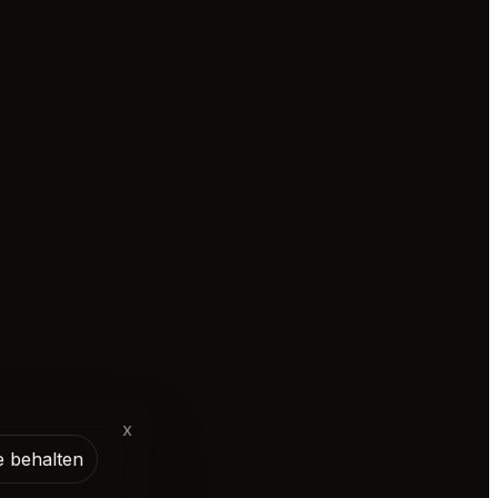
x
e behalten