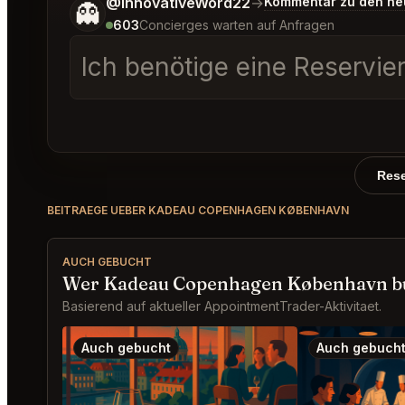
Sag mir noch etwas genauer, was du möchtest.
@InnovativeWord22
→
Kommentar zu den ne
👻
603
Concierges warten auf Anfragen
Ich benötige eine Reservie
Rese
BEITRAEGE UEBER KADEAU COPENHAGEN KØBENHAVN
AUCH GEBUCHT
Wer Kadeau Copenhagen København bu
Basierend auf aktueller AppointmentTrader-Aktivitaet.
Auch gebucht
Auch gebuch