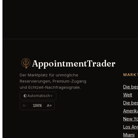
AppointmentTrader
Der Marktplatz für unmögliche
MARK
Reservierungen, Premium-Zugang
Die be
und Echtzeit-Nachfragesignale.
Welt
Automatisch
Die bes
A-
100%
A+
Amerik
New Yo
Los An
Miami