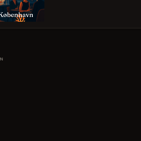
 København
VN