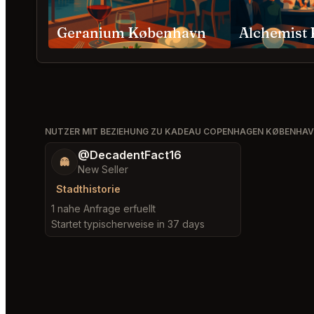
Geranium København
Alchemist
NUTZER MIT BEZIEHUNG ZU KADEAU COPENHAGEN KØBENHA
@DecadentFact16
👻
New Seller
Stadthistorie
1 nahe Anfrage erfuellt
Startet typischerweise in 37 days