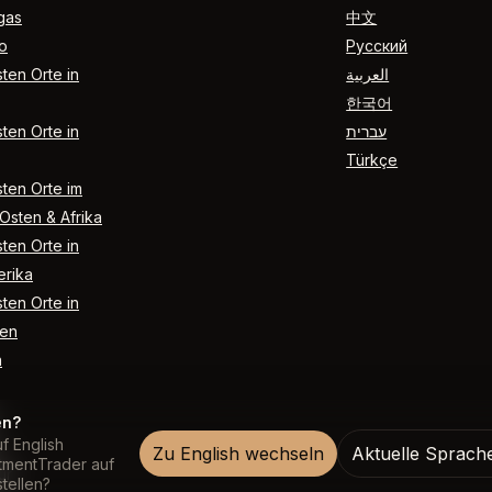
gas
中文
o
Русский
ten Orte in
العربية
한국어
ten Orte in
עברית
Türkçe
ten Orte im
Osten & Afrika
ten Orte in
rika
ten Orte in
en
n
en?
f English
Zu English wechseln
Aktuelle Sprach
ntmentTrader auf
ur
tellen?