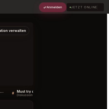
Anmelden
JETZT ONLINE
ation verwalten
Kadeau Copenhagen København FAQ
Must try dishes at Kadeau Copenhagen København
#
#
Diskussion
Diskussion