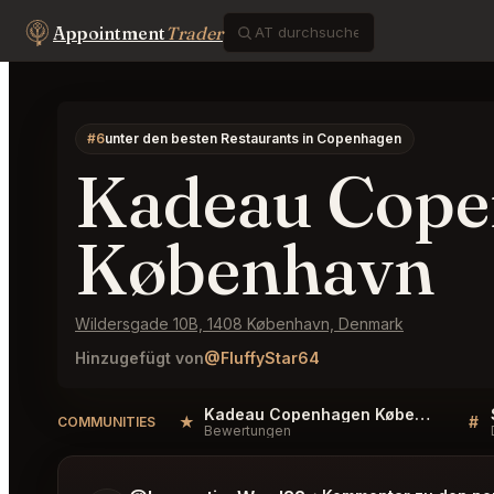
Appointment
Trader
#6
unter den besten Restaurants in Copenhagen
Kadeau Cope
København
Wildersgade 10B, 1408 København, Denmark
Hinzugefügt von
@FluffyStar64
Kadeau Copenhagen København Reviews
★
#
COMMUNITIES
Bewertungen