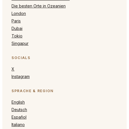
Die besten Orte in Ozeanien
London
Paris
Dubai
Tokio
Singapur
SOCIALS
X
Instagram
SPRACHE & REGION
English
Deutsch
Español
Italiano