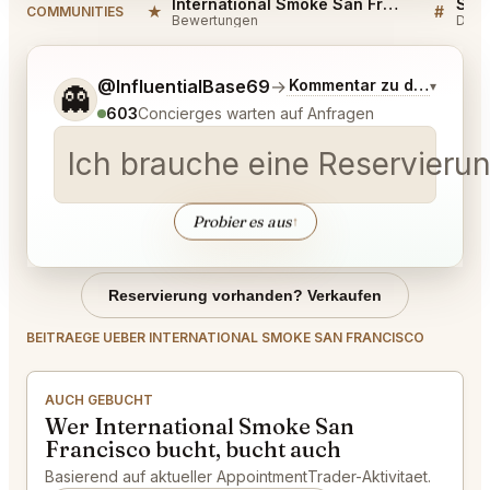
International Smoke San Francisco Reviews
★
#
COMMUNITIES
Bewertungen
Disk
Sag mir noch etwas genauer, was du möchtest.
@InfluentialBase69
→
Kommentar zu den neues
▾
👻
603
Concierges warten auf Anfragen
Ich brauche eine Reservierun
Probier es aus
↑
Reservierung vorhanden? Verkaufen
BEITRAEGE UEBER INTERNATIONAL SMOKE SAN FRANCISCO
AUCH GEBUCHT
Wer International Smoke San
Francisco bucht, bucht auch
Basierend auf aktueller AppointmentTrader-Aktivitaet.