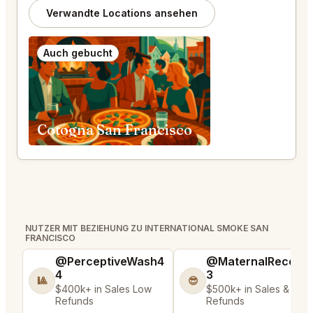
Verwandte Locations ansehen
Auch gebucht
Cotogna San Francisco
NUTZER MIT BEZIEHUNG ZU INTERNATIONAL SMOKE SAN
FRANCISCO
@PerceptiveWash4
@MaternalRecord
4
3
🎱
😎
$400k+ in Sales Low
$500k+ in Sales & Low
Refunds
Refunds