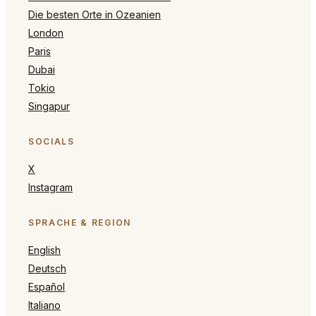
Die besten Orte in Ozeanien
London
Paris
Dubai
Tokio
Singapur
SOCIALS
X
Instagram
SPRACHE & REGION
English
Deutsch
Español
Italiano