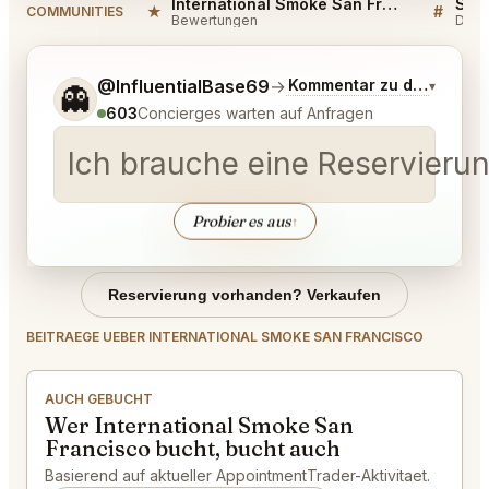
International Smoke San Francisco Reviews
★
#
COMMUNITIES
Bewertungen
Disk
Sag mir noch etwas genauer, was du möchtest.
@InfluentialBase69
→
Kommentar zu den neues
▾
👻
603
Concierges warten auf Anfragen
Ich brauche eine Reservierun
Probier es aus
↑
Reservierung vorhanden? Verkaufen
BEITRAEGE UEBER INTERNATIONAL SMOKE SAN FRANCISCO
AUCH GEBUCHT
Wer International Smoke San
Francisco bucht, bucht auch
Basierend auf aktueller AppointmentTrader-Aktivitaet.