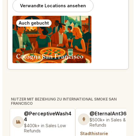
Verwandte Locations ansehen
Auch gebucht
Cotogna San Francisco
NUTZER MIT BEZIEHUNG ZU INTERNATIONAL SMOKE SAN
FRANCISCO
@PerceptiveWash4
@EternalAnt36
4
🍦
$500k+ in Sales & Low
🎱
Refunds
$400k+ in Sales Low
Refunds
Stadthistorie