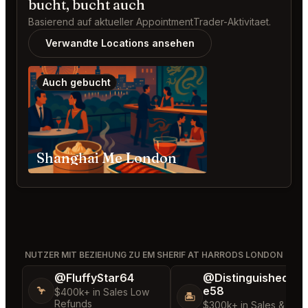
bucht, bucht auch
Basierend auf aktueller AppointmentTrader-Aktivitaet.
Verwandte Locations ansehen
Auch gebucht
Shanghai Me London
NUTZER MIT BEZIEHUNG ZU EM SHERIF AT HARRODS LONDON
@FluffyStar64
@DistinguishedTre
e58
🦩
$400k+ in Sales Low
🏝️
Refunds
$300k+ in Sales & Low