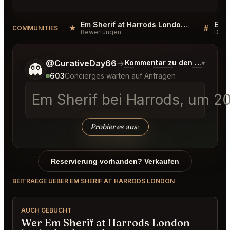
Em Sherif at Harrods London Reviews
★
#
COMMUNITIES
Bewertungen
Disk
Sag mir noch etwas genauer, was du möchtest.
@CurativeDay66
→
Kommentar zu den neuesten
▾
👻
603
Concierges warten auf Anfragen
Em Sherif bei Harrods, um 2
Probier es aus
↑
Reservierung vorhanden? Verkaufen
BEITRAEGE UEBER EM SHERIF AT HARRODS LONDON
AUCH GEBUCHT
Wer Em Sherif at Harrods London