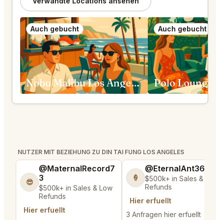
Verwandte Locations ansehen
Auch gebucht
Auch gebucht
Nobu Malibu Los Angeles
NUTZER MIT BEZIEHUNG ZU DIN TAI FUNG LOS ANGELES
@MaternalRecord7
@EternalAnt36
3
🍦
$500k+ in Sales & Low
😎
Refunds
$500k+ in Sales & Low
Refunds
Hier erfuellt
Hier erfuellt
3 Anfragen hier erfuellt