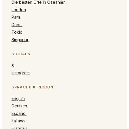
Die besten Orte in Ozeanien
London
Paris
Dubai
Tokio
Singapur
SOCIALS
X
Instagram
SPRACHE & REGION
English
Deutsch
Español
Italiano
Français