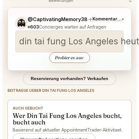
Bewertungen
Disk
Sag mir noch etwas genauer, was du möchtest.
@CaptivatingMemory38
→
Kommentar zu den n
▾
👻
603
Concierges warten auf Anfragen
din tai fung Los Angeles heu
Probier es aus
↑
Reservierung vorhanden? Verkaufen
BEITRAEGE UEBER DIN TAI FUNG LOS ANGELES
AUCH GEBUCHT
Wer Din Tai Fung Los Angeles bucht,
bucht auch
Basierend auf aktueller AppointmentTrader-Aktivitaet.