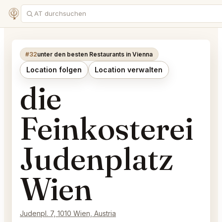
#32
unter den besten Restaurants in Vienna
Location folgen
Location verwalten
die
Feinkosterei
Judenplatz
Wien
Judenpl. 7, 1010 Wien, Austria