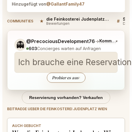
Hinzugefügt von
@GallantFamily47
die Feinkosterei Judenplatz Wien Reviews
★
#
COMMUNITIES
Bewertungen
Disk
Sag mir noch etwas genauer, was du möchtest.
@PrecociousDevelopment76
→
Kommentar zu 
▾
👻
603
Concierges warten auf Anfragen
Ich brauche eine Reservation
Probier es aus
↑
Reservierung vorhanden? Verkaufen
BEITRAEGE UEBER DIE FEINKOSTEREI JUDENPLATZ WIEN
AUCH GEBUCHT