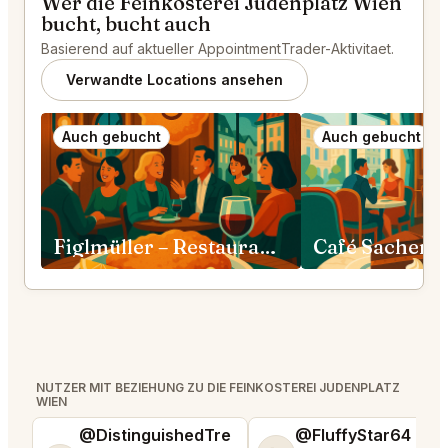
Wer die Feinkosterei Judenplatz Wien
bucht, bucht auch
Basierend auf aktueller AppointmentTrader-Aktivitaet.
Verwandte Locations ansehen
Auch gebucht
Auch gebucht
Figlmüller – Restaurant Bäckerstraße Wien
Café Sacher 
NUTZER MIT BEZIEHUNG ZU DIE FEINKOSTEREI JUDENPLATZ
WIEN
@DistinguishedTre
@FluffyStar64