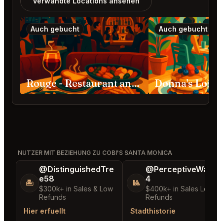
Verwandte Locations ansehen
Auch gebucht
Auch gebucht
Rouge - Restaurant and Bar Los Angeles
Donna's Los 
NUTZER MIT BEZIEHUNG ZU COBI'S SANTA MONICA
@DistinguishedTre
@PerceptiveWash
e58
4
🏝️
🎱
$300k+ in Sales & Low
$400k+ in Sales Low
Refunds
Refunds
Hier erfuellt
Stadthistorie