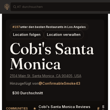
#197
unter den besten Restaurants in Los Angeles
Location folgen
Location verwalten
Cobi's Santa
Monica
2104 Main St, Santa Monica, CA 90405, USA
Hinzugefügt von
@ConfirmableSmoke43
$30 Durchschnitt
Cobi's Santa Monica Reviews
★
#
COMMUNITIES