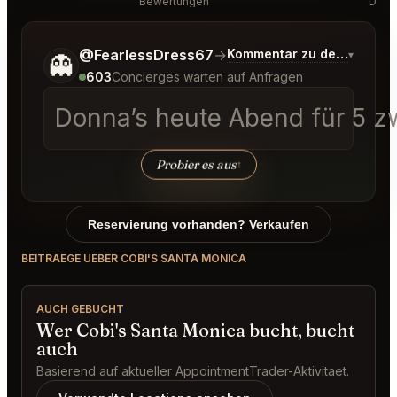
Bewertungen
Disk
Sag mir noch etwas genauer, was du möchtest.
@FearlessDress67
→
Kommentar zu den neuest
▾
👻
603
Concierges warten auf Anfragen
Donna’s heute Abend für 5 z
Probier es aus
↑
Reservierung vorhanden? Verkaufen
BEITRAEGE UEBER COBI'S SANTA MONICA
AUCH GEBUCHT
Wer Cobi's Santa Monica bucht, bucht
auch
Basierend auf aktueller AppointmentTrader-Aktivitaet.