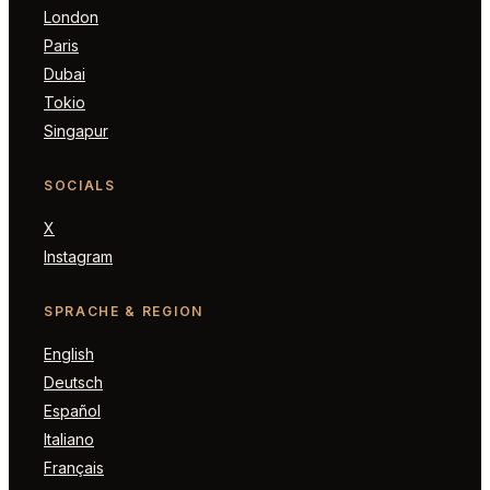
London
Paris
Dubai
Tokio
Singapur
SOCIALS
X
Instagram
SPRACHE & REGION
English
Deutsch
Español
Italiano
Français