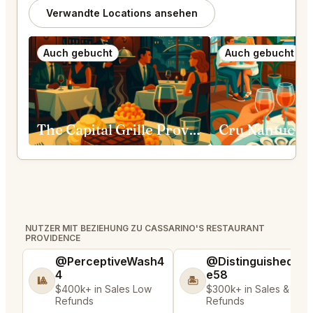
Verwandte Locations ansehen
Auch gebucht
Auch gebucht
The Capital Grille Providence
Cru Nantucke
NUTZER MIT BEZIEHUNG ZU CASSARINO'S RESTAURANT
PROVIDENCE
@PerceptiveWash4
@DistinguishedTre
4
e58
🎱
🏝️
$400k+ in Sales Low
$300k+ in Sales & Low
Refunds
Refunds