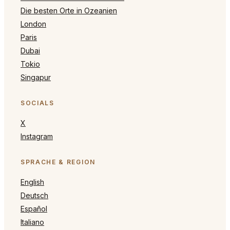
Die besten Orte in Ozeanien
London
Paris
Dubai
Tokio
Singapur
SOCIALS
X
Instagram
SPRACHE & REGION
English
Deutsch
Español
Italiano