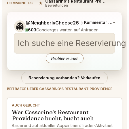
Cassarino's Restaurant Providence Reviews
★
COMMUNITIES
Bewertungen
Sag mir noch etwas genauer, was du möchtest.
@NeighborlyCheese26
→
Kommentar zu den ne
▾
👻
603
Concierges warten auf Anfragen
Ich suche eine Reservierung 
Probier es aus
↑
Reservierung vorhanden? Verkaufen
BEITRAEGE UEBER CASSARINO'S RESTAURANT PROVIDENCE
AUCH GEBUCHT
Wer Cassarino's Restaurant
Providence bucht, bucht auch
Basierend auf aktueller AppointmentTrader-Aktivitaet.