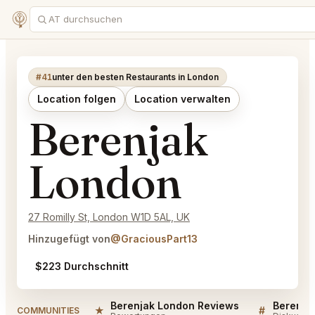
#41
unter den besten Restaurants in London
Location folgen
Location verwalten
Berenjak
London
27 Romilly St, London W1D 5AL, UK
Hinzugefügt von
@GraciousPart13
$223 Durchschnitt
Berenjak London Reviews
Berenjak
★
#
COMMUNITIES