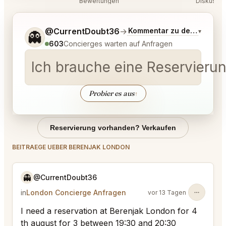
Bewertungen
Diskussio
Sag mir noch etwas genauer, was du möchtest.
@CurrentDoubt36
→
Kommentar zu den neuest
▾
👻
603
Concierges warten auf Anfragen
Ich brauche eine Reservierun
Probier es aus
↑
Reservierung vorhanden? Verkaufen
BEITRAEGE UEBER BERENJAK LONDON
👻
@CurrentDoubt36
in
London Concierge Anfragen
vor 13 Tagen
I need a reservation at Berenjak London for 4
th august for 3 between 19:30 and 20:30