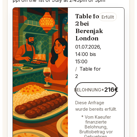
ppl on the 1st of July at 2:45pm or 3pm
Table for
Erfüllt
2 bei
Berenjak
London
01.07.2026,
14:00 bis
15:00
Table for
2
216€
BELOHNUNG*
Diese Anfrage
wurde bereits erfüllt.
* Vom Kaeufer
finanzierte
Belohnung,
Bruttobetrag vor
Gebuehren.