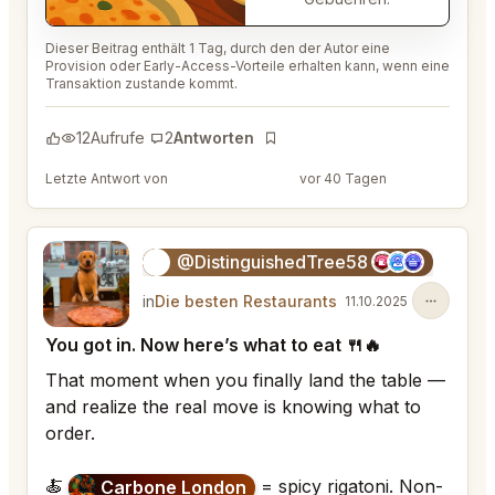
Dieser Beitrag enthält 1 Tag, durch den der Autor eine
Provision oder Early-Access-Vorteile erhalten kann, wenn eine
Transaktion zustande kommt.
12
Aufrufe
2
Antworten
Lesezeichen
Letzte Antwort von
@FluffyStar64
vor 40 Tagen
@DistinguishedTree58
🏝️
in
Die besten Restaurants
11.10.2025
You got in. Now here’s what to eat 🍴🔥
That moment when you finally land the table —
and realize the real move is knowing what to
order.
🍝
= spicy rigatoni. Non-
Carbone London