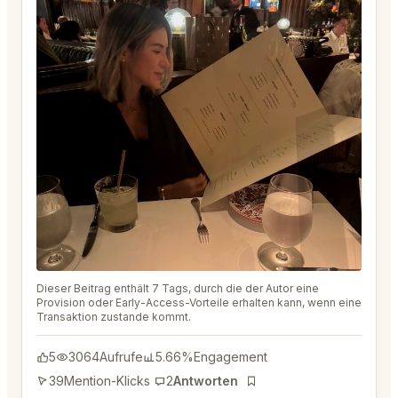
Dieser Beitrag enthält 7 Tags, durch die der Autor eine
Provision oder Early-Access-Vorteile erhalten kann, wenn eine
Transaktion zustande kommt.
5
3064
Aufrufe
5.66%
Engagement
39
Mention-Klicks
2
Antworten
Lesezeichen