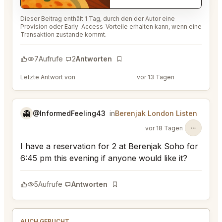
Dieser Beitrag enthält 1 Tag, durch den der Autor eine
Provision oder Early-Access-Vorteile erhalten kann, wenn eine
Transaktion zustande kommt.
7
Aufrufe
2
Antworten
Lesezeichen
Letzte Antwort von
@EternalAnt36
vor 13 Tagen
👻
@InformedFeeling43
in
Berenjak London Listen
vor 18 Tagen
I have a reservation for 2 at Berenjak Soho for
6:45 pm this evening if anyone would like it?
5
Aufrufe
Antworten
Lesezeichen
AUCH GEBUCHT