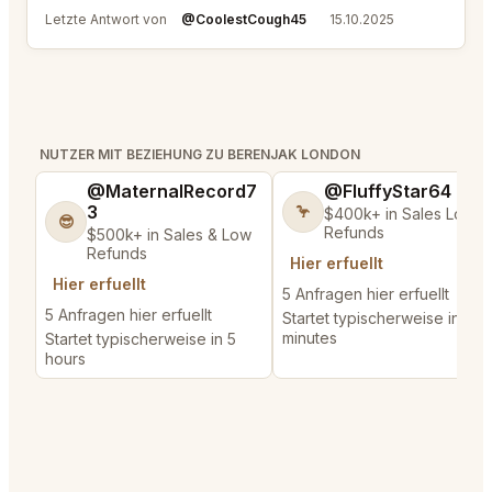
Letzte Antwort von
@CoolestCough45
15.10.2025
NUTZER MIT BEZIEHUNG ZU BERENJAK LONDON
@MaternalRecord7
@FluffyStar64
3
🦩
$400k+ in Sales Low
😎
Refunds
$500k+ in Sales & Low
Refunds
Hier erfuellt
Hier erfuellt
5 Anfragen hier erfuellt
5 Anfragen hier erfuellt
Startet typischerweise in 37
minutes
Startet typischerweise in 5
hours