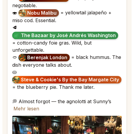
negotiable.
🍣
= yellowtail jalapeño +
Nobu Malibu
miso cod. Essential.
🥩
The Bazaar by José Andrés Washington
= cotton-candy foie gras. Wild, but
unforgettable.
🥙
= black hummus. The
Berenjak London
dish everyone talks about.
🥧
Steve & Cookie's By the Bay Margate City
= the blueberry pie. Thank me later.
💭 Almost forgot — the agnolotti at Sunny’s
Mehr lesen